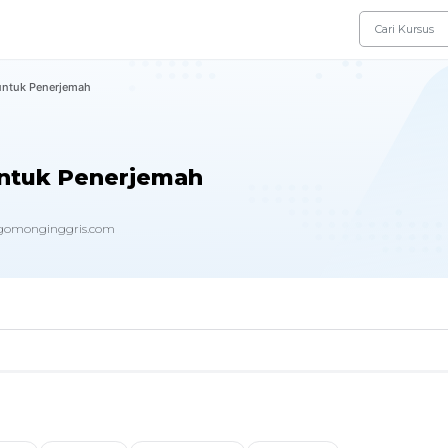
 untuk Penerjemah
untuk Penerjemah
gomonginggris.com