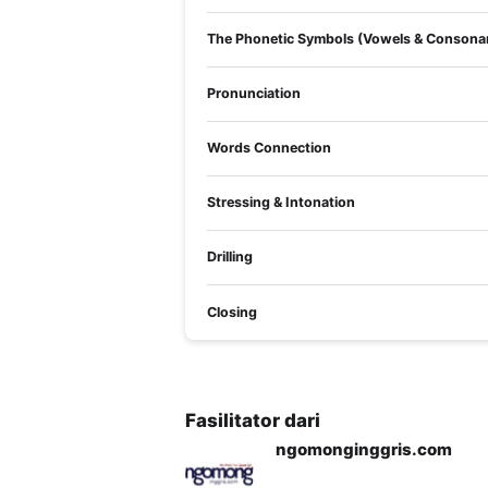
[sc name="sasaranpelatihan"]
The Phonetic Symbols (Vowels & Consona
Pelatihan ini dapat diikuti oleh para penca
pelajar/mahasiswa dan calon karyawan/karya
Pronunciation
[sc name="peluangkom"]
Pelatihan ini ditunjukan untuk peserta yan
Words Connection
bahasa, negosiasi dalam bahasa inggris, p
terkait komunikasi menggunakan bahasa in
Stressing & Intonation
Drilling
Closing
Fasilitator dari
ngomonginggris.com