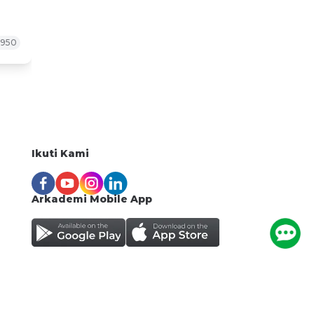
4950
acu
ngajar
ahasa
Ikuti Kami
eh,
d Osen.
Arkademi Mobile App
fline
n,