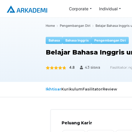
Corporate
Individual
Home
Pengembangan Diri
Belajar Bahasa Inggris
Bahasa
Bahasa Inggris
Pengembangan Diri
Belajar Bahasa Inggris 
4.8
Fasilitator:
n
43 siswa
Ikhtisar
Kurikulum
Fasilitator
Review
Peluang Karir