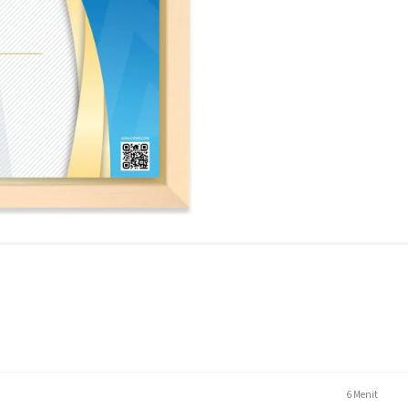
ng (penekanan) dan intonation (intonasi)
 secara baik dan benar
dalam berbicara bahasa Inggris
nsonants)
6 Menit
 Topan Wahyudi