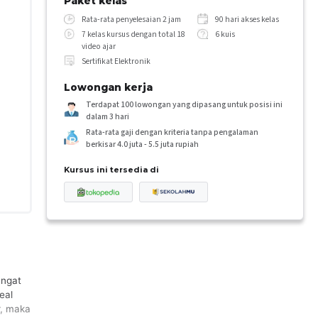
Paket kelas
Rata-rata penyelesaian 2 jam
90 hari akses kelas
7 kelas kursus dengan total 18
6 kuis
video ajar
Sertifikat Elektronik
Lowongan kerja
Terdapat 100 lowongan yang dipasang untuk posisi ini
dalam 3 hari
Rata-rata gaji dengan kriteria tanpa pengalaman
berkisar 4.0 juta - 5.5 juta rupiah
Kursus ini tersedia di
angat
eal
r, maka