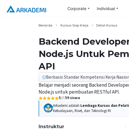
Corporate
Individual
Beranda
Kursus Siap Kerja
Detail Kursus
Backend Develope
Node.js Untuk Pem
API
Berbasis Standar Kompetensi Kerja Nasion
Belajar menjadi seorang Backend Develop
Node.js untuk pembuatan RESTful API.
5
59
siswa
Arkademi adalah
Lembaga Kursus dan Pelati
Kebudayaan, Riset, dan Teknologi RI
Instruktur