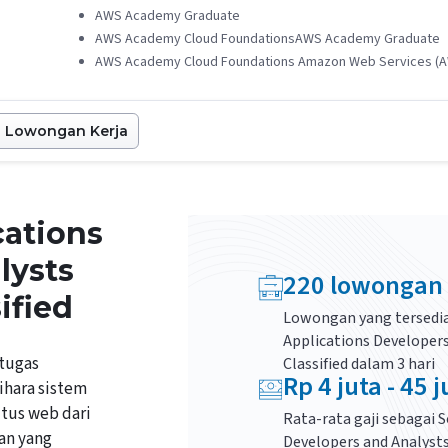
AWS Academy Graduate
AWS Academy Cloud FoundationsAWS Academy Graduate
AWS Academy Cloud Foundations Amazon Web Services (
Lowongan Kerja
cations
lysts
220
lowongan
ified
Lowongan yang tersedia
Applications Developer
rtugas
Classified
dalam 3 hari
Rp
4
juta -
45
j
hara sistem
itus web dari
Rata-rata gaji sebagai
S
nan yang
Developers and Analysts