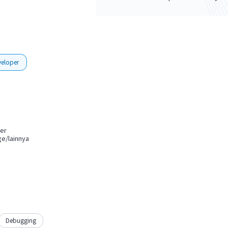
veloper
per
e/lainnya
Debugging