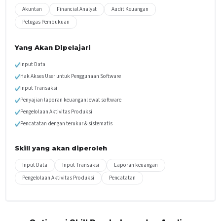
Akuntan
Financial Analyst
Audit Keuangan
Petugas Pembukuan
Yang Akan Dipelajari
Input Data
Hak Akses User untuk Penggunaan Software
Input Transaksi
Penyajian laporan keuanganl ewat software
Pengelolaan Aktivitas Produksi
Pencatatan dengan terukur & sistematis
Skill yang akan diperoleh
Input Data
Input Transaksi
Laporan keuangan
Pengelolaan Aktivitas Produksi
Pencatatan