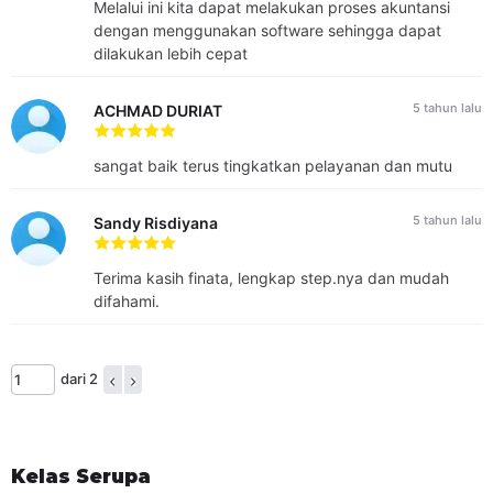
Melalui ini kita dapat melakukan proses akuntansi
dengan menggunakan software sehingga dapat
dilakukan lebih cepat
5 tahun lalu
ACHMAD DURIAT
SERTIFIKAT KELULUSAN
sangat baik terus tingkatkan pelayanan dan mutu
Pelatihan ini berstandar nasional. Siswa yang
menyelesaikan seluruh materi pelatihan dan lulus pada post-
test akan mendapatkan tanda kelulusan berupa sertifikat
5 tahun lalu
Sandy Risdiyana
elektronik.
METODE AJAR
Terima kasih finata, lengkap step.nya dan mudah
Self-paced Learning dengan Pre-Test pada setiap
difahami.
modul dan Post-Test pada akhir kelas untuk menguji
pemahaman materi.
Video ajar berdurasi rata-rata 10 menit/video.
dari 2
Slide materi PDF.
EVALUASI
Pre-test pada setiap modul dan post-test di akhir pelatihan.
Kelas Serupa
Dibutuhkan nilai minimal 60 untuk lulus pada pelatihan ini.