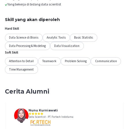
Yang bekerja di bidang data scientist
Skill yang akan diperoleh
Hard Skill
Data Science di Bisnis
Analytic Tools
Basic Statistic
Data Processing & Modeling
Data Visualization
Soft Skill
Attention to Detail
Teamwork
Problem Solving
Communication
Time Management
Cerita Alumni
Nunu Kurniawati
Data Scientist
-
PT. Fortech Indotama