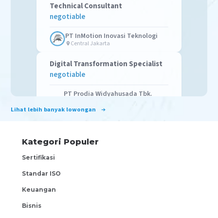
Technical Consultant
negotiable
PT InMotion Inovasi Teknologi
Central Jakarta
Digital Transformation Specialist
negotiable
PT Prodia Widyahusada Tbk.
(Prodia)
Lihat lebih banyak lowongan
Central Jakarta
Senior Android Developer
negotiable
Kategori Populer
Sertifikasi
Dans Multi Pro
Jakarta Selatan
Standar ISO
Backend Developer Node Js
Keuangan
negotiable
Bisnis