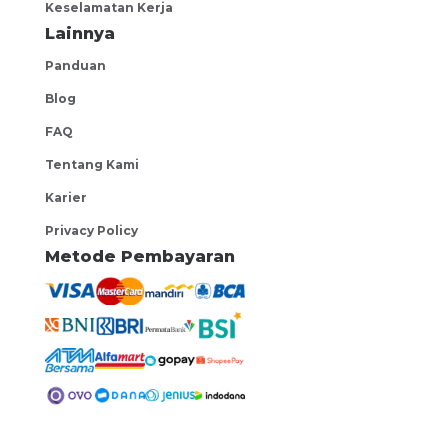
Dans Multi Pro
Keselamatan Kerja
Jakarta Selatan
Lainnya
QA Automation Katalon Studio
Panduan
negotiable
Blog
Dans Multi Pro
FAQ
South Jakarta
Tentang Kami
Data Engineer
Karier
negotiable
Privacy Policy
Code.id
Metode Pembayaran
Jakarta
Account Manager IT
negotiable
PT InMotion Inovasi Teknologi
Central Jakarta
IT Product Manager B2B
negotiable