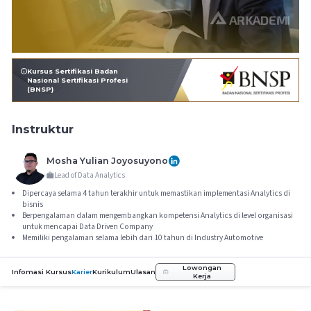
Kursus Sertifikasi Badan
Nasional Sertifikasi Profesi
(BNSP)
Instruktur
Mosha Yulian Joyosuyono
Lead of Data Analytics
Dipercaya selama 4 tahun terakhir untuk memastikan implementasi Analytics di
bisnis
Berpengalaman dalam mengembangkan kompetensi Analytics di level organisasi
untuk mencapai Data Driven Company
Memiliki pengalaman selama lebih dari 10 tahun di Industry Automotive
Lowongan
Infomasi Kursus
Karier
Kurikulum
Ulasan
Kerja