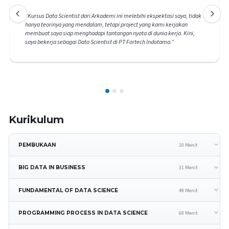
“
Kursus Data Scientist dari Arkademi ini melebihi ekspektasi saya, tidak
hanya teorinya yang mendalam, tetapi project yang kami kerjakan
membuat saya siap menghadapi tantangan nyata di dunia kerja. Kini,
saya bekerja sebagai Data Scientist di PT Fortech Indotama.
”
1
2
3
Kurikulum
10 Menit
PEMBUKAAN
31 Menit
BIG DATA IN BUSINESS
49 Menit
FUNDAMENTAL OF DATA SCIENCE
68 Menit
PROGRAMMING PROCESS IN DATA SCIENCE