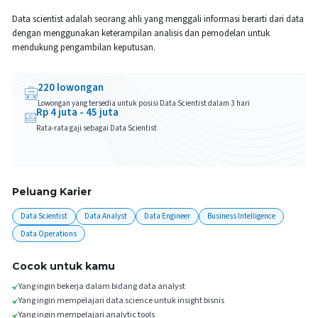
Data scientist adalah seorang ahli yang menggali informasi berarti dari data
dengan menggunakan keterampilan analisis dan pemodelan untuk
mendukung pengambilan keputusan.
220
lowongan
Lowongan yang tersedia untuk posisi
Data Scientist
dalam 3 hari
Rp
4
juta -
45
juta
Rata-rata gaji sebagai
Data Scientist
Peluang Karier
Data Scientist
Data Analyst
Data Engineer
Business Intelligence
Data Operations
Cocok untuk kamu
Yang ingin bekerja dalam bidang data analyst
Yang ingin mempelajari data science untuk insight bisnis
Yang ingin mempelajari analytic tools